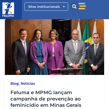
Ir
Sites Institucionais
para
o
conteúdo
,
Blog
Notícias
Feluma e MPMG lançam
campanha de prevenção ao
feminicídio em Minas Gerais