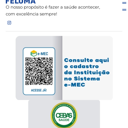
O nosso propósito é fazer a saúde acontecer,
com excelência sempre!
I
n
s
t
a
g
r
a
m