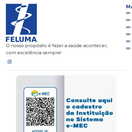
M
O nosso propósito é fazer a saúde acontecer,
com excelência sempre!
I
n
s
t
a
g
r
a
m