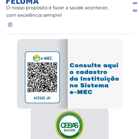
O nosso propósito é fazer a saúde acontecer,
com excelência sempre!
I
n
s
t
a
g
r
a
m