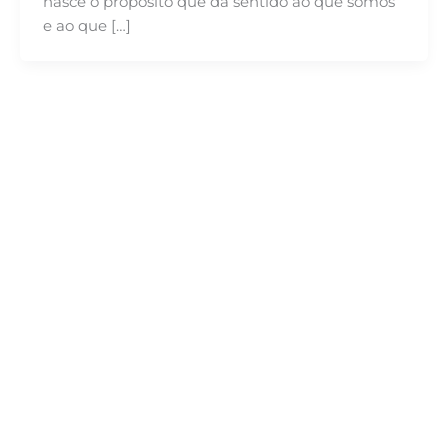
nasce o propósito que dá sentido ao que somos
e ao que […]