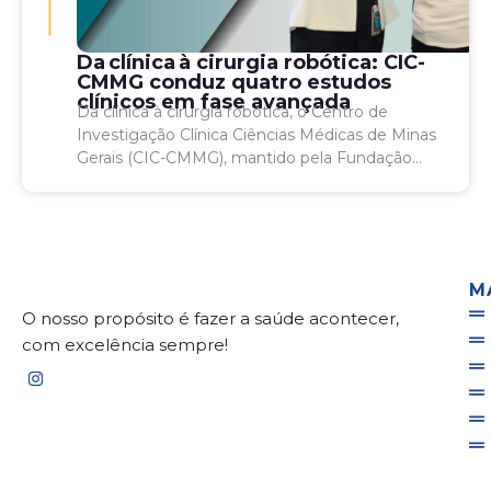
Da clínica à cirurgia robótica: CIC-
CMMG conduz quatro estudos
clínicos em fase avançada
Da clínica à cirurgia robótica, o Centro de
Investigação Clínica Ciências Médicas de Minas
Gerais (CIC-CMMG), mantido pela Fundação
Educacional Lucas Machado (Feluma), conduz
atualmente quatro estudos clínicos de fases...
M
O nosso propósito é fazer a saúde acontecer,
com excelência sempre!
I
n
s
t
a
g
r
a