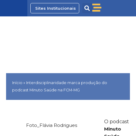
Ir
Sites Institucionais
para
o
conteúdo
Interdisciplinaridade marca
produção do podcast
Minuto Saúde na FCM-MG
Início
»
Interdisciplinaridade marca produção do
podcast Minuto Saúde na FCM-MG
O podcast
Foto_Flávia Rodrigues
Minuto