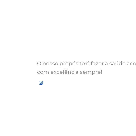
O nosso propósito é fazer a saúde ac
com excelência sempre!
I
n
s
t
a
g
r
a
m