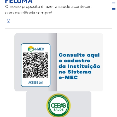
O nosso propósito é fazer a saúde acontecer,
com excelência sempre!
I
n
s
t
a
g
r
a
m