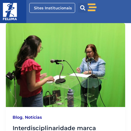
Ir
Sites Institucionais
para
o
conteúdo
,
Blog
Notícias
Interdisciplinaridade marca